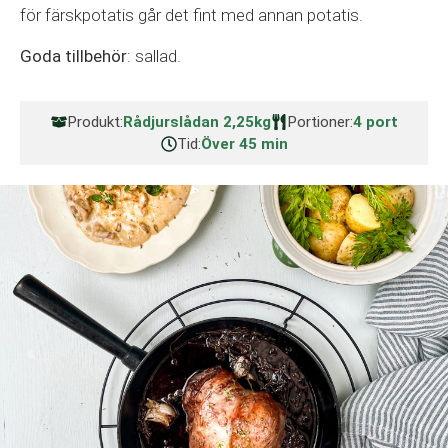
för färskpotatis går det fint med annan potatis.
Goda tillbehör
: sallad.
Produkt:
Rådjurslådan 2,25kg
Portioner:
4 port
Tid:
Över 45 min