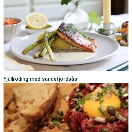
Fjällröding med sandefjordsås