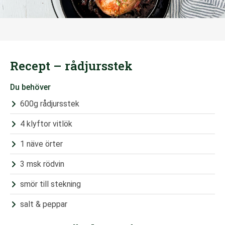
Recept – rådjursstek
Du behöver
600g rådjursstek
4 klyftor vitlök
1 näve örter
3 msk rödvin
smör till stekning
salt & peppar