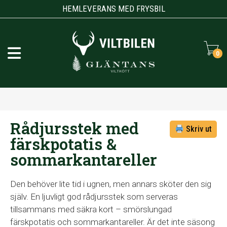
HEMLEVERANS MED FRYSBIL
0
Rådjursstek med
Skriv ut
färskpotatis &
sommarkantareller
Den behöver lite tid i ugnen, men annars sköter den sig
själv. En ljuvligt god rådjursstek som serveras
tillsammans med säkra kort – smörslungad
färskpotatis och sommarkantareller. Är det inte säsong