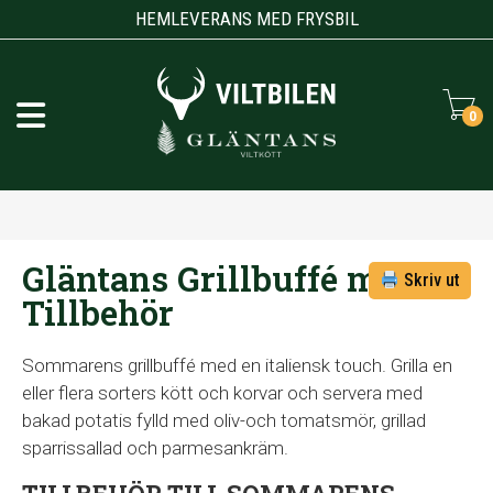
HEMLEVERANS MED FRYSBIL
0
Gläntans Grillbuffé med
Skriv ut
Tillbehör
Sommarens grillbuffé med en italiensk touch. Grilla en
eller flera sorters kött och korvar och servera med
bakad potatis fylld med oliv-och tomatsmör, grillad
sparrissallad och parmesankräm.