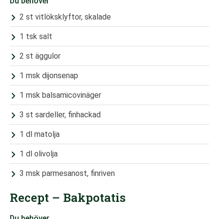
Du behöver
2 st vitlöksklyftor, skalade
1 tsk salt
2 st äggulor
1 msk dijonsenap
1 msk balsamicovinäger
3 st sardeller, finhackad
1 dl matolja
1 dl olivolja
3 msk parmesanost, finriven
Recept – Bakpotatis
Du behöver