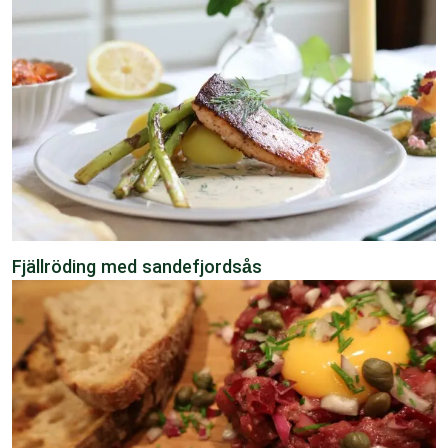
Fjällröding med sandefjordsås