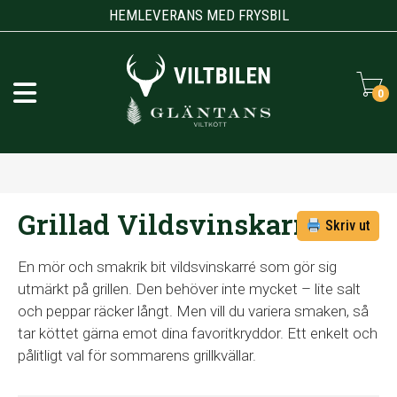
HEMLEVERANS MED FRYSBIL
0
Grillad Vildsvinskarré
Skriv ut
En mör och smakrik bit vildsvinskarré som gör sig
utmärkt på grillen. Den behöver inte mycket – lite salt
och peppar räcker långt. Men vill du variera smaken, så
tar köttet gärna emot dina favoritkryddor. Ett enkelt och
pålitligt val för sommarens grillkvällar.