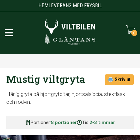
HEMLEVERANS MED FRYSBIL
0
Mustig viltgryta
Skriv ut
Härlig gryta på hjortgrytbitar, hjortsalsiccia, stekfläsk
och rödvin.
Portioner:
8 portioner
Tid:
2-3 timmar