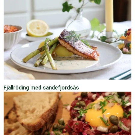
Fjällröding med sandefjordsås