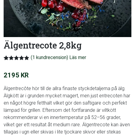
Älgentrecote 2,8kg
(
1
kundrecension)
Betygsatt
1
5.00
av 5
2195
KR
baserat på
kundrecension
Älgentrecôte hör till de allra finaste styckdetaljerna på älg.
Älgkött är i grunden mycket magert, men just entrecoten har
en något högre fetthalt vilket gör den saftigare och perfekt
lämpad för grillen. Eftersom det fortfarande är viltkött
rekommenderar vi en innertemperatur på 52–56 grader,
vilket ger ett resultat åt medium rare. Älgentrecote kan även
tillagas i ugn eller skivas i lite tjockare skivor eller stekas