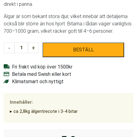
direkt i panna.
Älgar är som bekant stora djur, vilket innebär att detaljerna
också blir större än hos hjort. Bitarna i lådan väger vanligtvis
700–1000 gram, vilket räcker gott till 4–6 personer.
Älgentrecote
-
+
BESTÄLL
2,8kg
mängd
Fri frakt vid köp över 1500kr
Betala med Swish eller kort
Klimatsmart och nyttigt
Innehåller:
▸ ca 2,8kg älgentrecote i 3-4 bitar