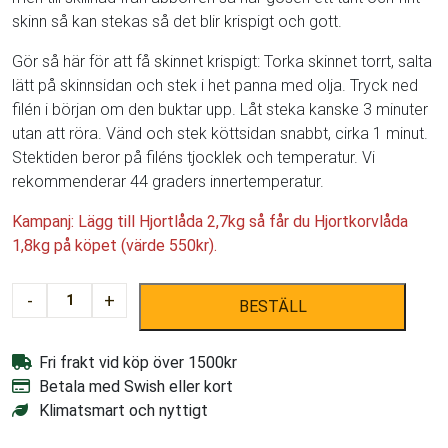
skinn så kan stekas så det blir krispigt och gott.
Gör så här för att få skinnet krispigt: Torka skinnet torrt, salta
lätt på skinnsidan och stek i het panna med olja. Tryck ned
filén i början om den buktar upp. Låt steka kanske 3 minuter
utan att röra. Vänd och stek köttsidan snabbt, cirka 1 minut.
Stektiden beror på filéns tjocklek och temperatur. Vi
rekommenderar 44 graders innertemperatur.
Kampanj: Lägg till Hjortlåda 2,7kg så får du Hjortkorvlåda
1,8kg på köpet (värde 550kr).
Gösfilé
-
+
BESTÄLL
2,5kg
mängd
Fri frakt vid köp över 1500kr
Betala med Swish eller kort
Klimatsmart och nyttigt