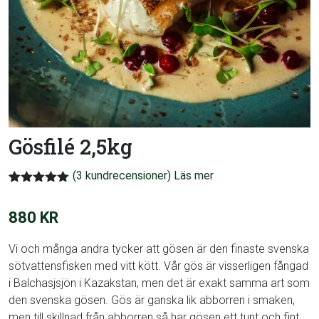
Gösfilé 2,5kg
(
3
kundrecensioner)
Betygsatt
3
5.00
av 5
880
KR
baserat på
kundrecensioner
Vi och många andra tycker att gösen är den finaste svenska
sötvattensfisken med vitt kött. Vår gös är visserligen fångad
i Balchasjsjön i Kazakstan, men det är exakt samma art som
den svenska gösen. Gös är ganska lik abborren i smaken,
men till skillnad från abborren så har gösen ett tunt och fint