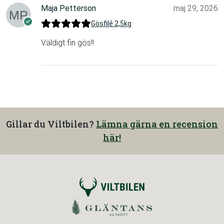
Maja Petterson
maj 29, 2026
Gösfilé 2,5kg
Väldigt fin gös!!
Gillar du Viltbilen?
Lämna gärna en recension
här!