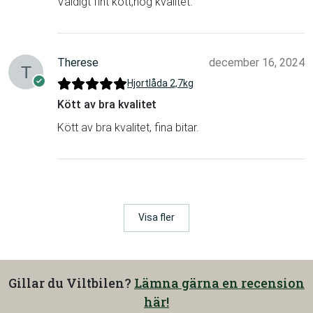
Väldigt fint kött,hög kvalitet.
Therese
december 16, 2024
Hjortlåda 2,7kg
Kött av bra kvalitet
Kött av bra kvalitet, fina bitar.
Visa fler
Gillar du Viltbilen?
Lämna gärna en recension
här!