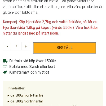
smak och finare struktur än oxfilé. Två paket viltfärs för
viltfärsbiffar, köttbullar eller viltburgare. Alla våra produkter är
gluten- och laktosfria.
Kampanj: Köp Hjortlåda 2,7kg och valfri fisklåda, så får du
Hjortkorvlåda 1,8kg på köpet (värde 550kr). Våra fisklådor
hittar du längst ned på startsidan.
Hjortlåda
-
+
BESTÄLL
2,7kg
mängd
Fri frakt vid köp över 1500kr
Betala med Swish eller kort
Klimatsmart och nyttigt
Innehåller:
▸ ca 500g hjortytterfilé
▸ ca 500g hjortinnanlår