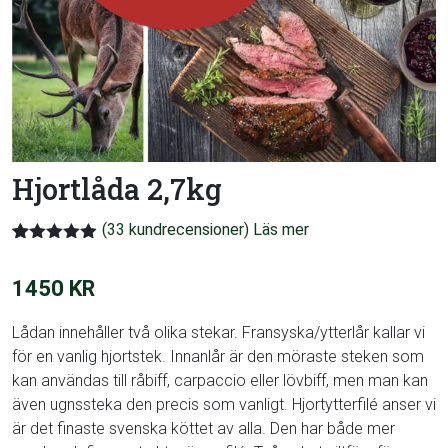
Hjortlåda 2,7kg
(
33
kundrecensioner)
Betygsatt
33
4.88
av 5
1450
KR
baserat på
kundrecensioner
Lådan innehåller två olika stekar. Fransyska/ytterlår kallar vi
för en vanlig hjortstek. Innanlår är den möraste steken som
kan användas till råbiff, carpaccio eller lövbiff, men man kan
även ugnssteka den precis som vanligt. Hjortytterfilé anser vi
är det finaste svenska köttet av alla. Den har både mer