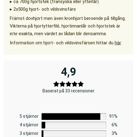
▸ ca 700g hjortstek (fransyska eller ytterlår)
▸ 2x500g hjort- och vildsvinsfärs
Främst dovhjort men även kronhjort beroende på tillgång.
Vikterna på hjortytterfilé, hjortinnanlår och hjortstek är
inte exakta, men värdet av lådan blir densamma.
Information om hjort- och vildsvinsfärsen hittar du
här
.
4,9
Baserat på 33 recensioner
5 stjärnor
91%
4 stjärnor
6%
3 stjärnor
3%